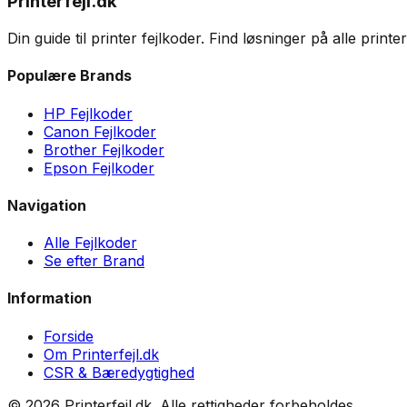
Printerfejl.dk
Din guide til printer fejlkoder. Find løsninger på alle print
Populære Brands
HP Fejlkoder
Canon Fejlkoder
Brother Fejlkoder
Epson Fejlkoder
Navigation
Alle Fejlkoder
Se efter Brand
Information
Forside
Om Printerfejl.dk
CSR & Bæredygtighed
©
2026
Printerfejl.dk. Alle rettigheder forbeholdes.