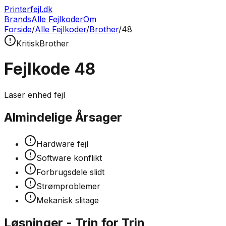
Printerfejl.dk
Brands
Alle Fejlkoder
Om
Forside
/
Alle Fejlkoder
/
Brother
/
48
Kritisk
Brother
Fejlkode
48
Laser enhed fejl
Almindelige Årsager
Hardware fejl
Software konflikt
Forbrugsdele slidt
Strømproblemer
Mekanisk slitage
Løsninger - Trin for Trin