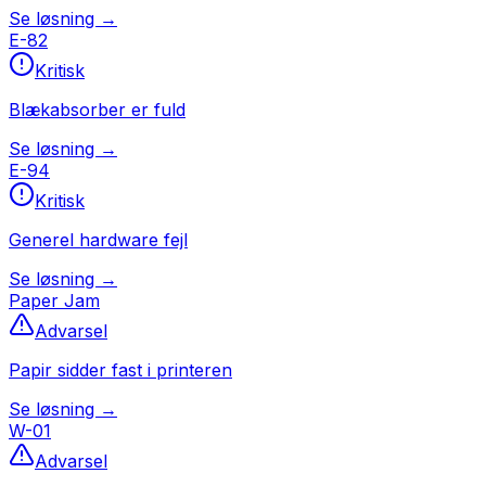
Se løsning →
E-82
Kritisk
Blækabsorber er fuld
Se løsning →
E-94
Kritisk
Generel hardware fejl
Se løsning →
Paper Jam
Advarsel
Papir sidder fast i printeren
Se løsning →
W-01
Advarsel