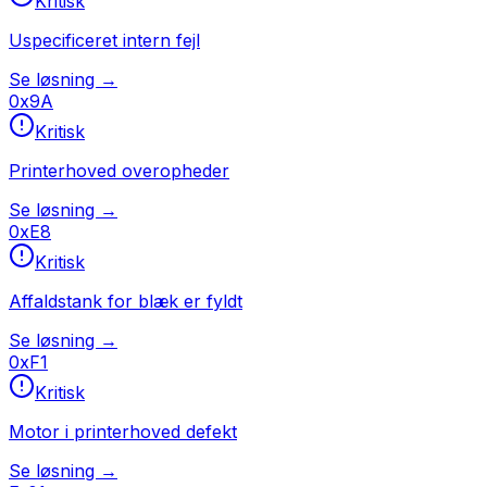
Kritisk
Uspecificeret intern fejl
Se løsning →
0x9A
Kritisk
Printerhoved overopheder
Se løsning →
0xE8
Kritisk
Affaldstank for blæk er fyldt
Se løsning →
0xF1
Kritisk
Motor i printerhoved defekt
Se løsning →