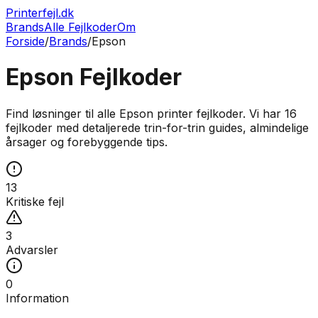
Printerfejl.dk
Brands
Alle Fejlkoder
Om
Forside
/
Brands
/
Epson
Epson
Fejlkoder
Find løsninger til alle
Epson
printer fejlkoder. Vi har
16
fejlkoder med detaljerede trin-for-trin guides, almindelige
årsager og forebyggende tips.
13
Kritiske fejl
3
Advarsler
0
Information