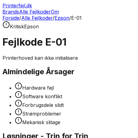
Printerfejl.dk
Brands
Alle Fejlkoder
Om
Forside
/
Alle Fejlkoder
/
Epson
/
E-01
Kritisk
Epson
Fejlkode
E-01
Printerhoved kan ikke initialisere
Almindelige Årsager
Hardware fejl
Software konflikt
Forbrugsdele slidt
Strømproblemer
Mekanisk slitage
Løsninger - Trin for Trin