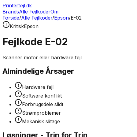
Printerfejl.dk
Brands
Alle Fejlkoder
Om
Forside
/
Alle Fejlkoder
/
Epson
/
E-02
Kritisk
Epson
Fejlkode
E-02
Scanner motor eller hardware fejl
Almindelige Årsager
Hardware fejl
Software konflikt
Forbrugsdele slidt
Strømproblemer
Mekanisk slitage
Løsninger - Trin for Trin