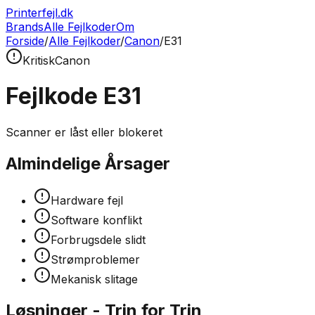
Printerfejl.dk
Brands
Alle Fejlkoder
Om
Forside
/
Alle Fejlkoder
/
Canon
/
E31
Kritisk
Canon
Fejlkode
E31
Scanner er låst eller blokeret
Almindelige Årsager
Hardware fejl
Software konflikt
Forbrugsdele slidt
Strømproblemer
Mekanisk slitage
Løsninger - Trin for Trin